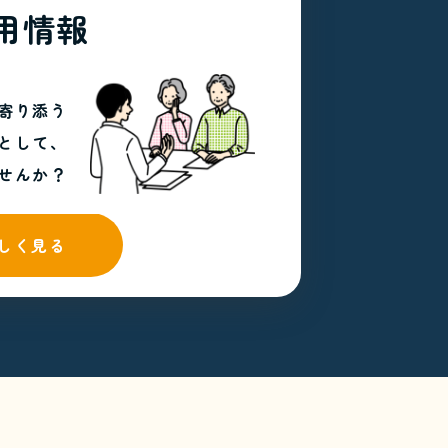
用情報
寄り添う
として、
せんか？
しく見る