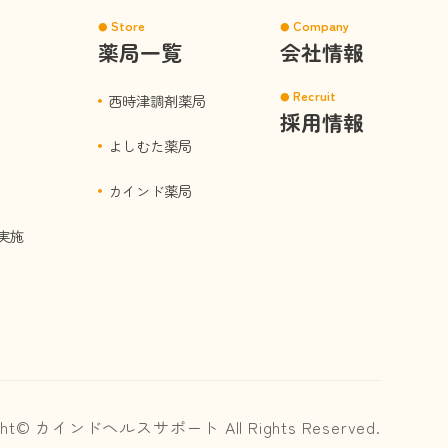
Store
Company
薬局一覧
会社情報
Recruit
西時津調剤薬局
採用情報
よしむた薬局
カインド薬局
実施
ight© カインドヘルスサポート All Rights Reserved.